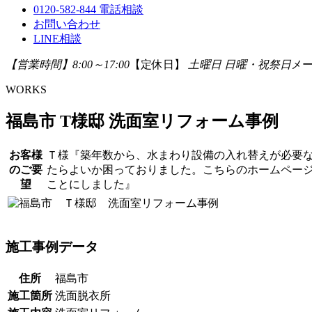
0120-582-844
電話相談
お問い合わせ
LINE相談
【営業時間】8:00～17:00
【定休日】
土曜日 日曜・祝祭日
メー
WORKS
福島市 T様邸 洗面室リフォーム事例
お客様
Ｔ様『築年数から、水まわり設備の入れ替えが必要
のご要
たらよいか困っておりました。こちらのホームペー
望
ことにしました』
施工事例データ
住所
福島市
施工箇所
洗面脱衣所