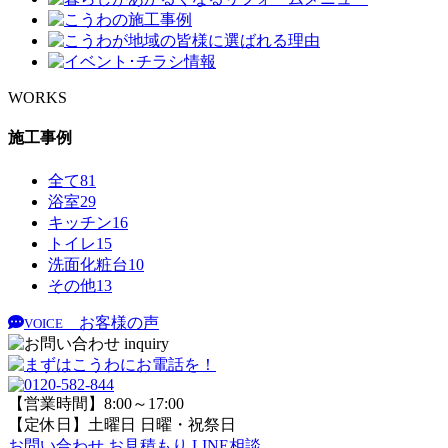
WORKS
施工事例
全て
81
浴室
29
キッチン
16
トイレ
15
洗面化粧台
10
その他
13
お客様の声
VOICE
【営業時間】8:00～17:00
【定休日】土曜日 日曜・祝祭日
お問い合わせ
お見積もり
LINE相談