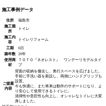
施工事例データ
住所
福島市
施工箇
トイレ
所
施工内
トイレリフォーム
容
工期
6日
築年数
20年
使用商
ＴＯＴＯ『ネオレスト』 ワンデーリモデルタイ
材
プ
背面の収納を撤去し、奥行スペースを広げました。
手前に手洗い器を新設し、両側にハンドグリップも
設置。
ご提案
今も快適に、また将来は動作のサポートになり、よ
内容
り安心して使用できるトイレに。
清掃性や意匠性も向上し、オシャレなトイレに大変
身しました。