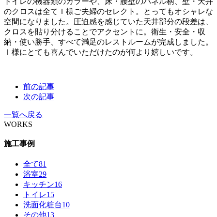
トイレの機器類のカラーや、床・腰壁のパネル柄、壁・天井
のクロスは全てＩ様ご夫婦のセレクト。とってもオシャレな
空間になりました。圧迫感を感じていた天井部分の段差は、
クロスを貼り分けることでアクセントに。衛生・安全・収
納・使い勝手、すべて満足のレストルームが完成しました。
Ｉ様にとても喜んでいただけたのが何より嬉しいです。
前の記事
次の記事
一覧へ戻る
WORKS
施工事例
全て
81
浴室
29
キッチン
16
トイレ
15
洗面化粧台
10
その他
13