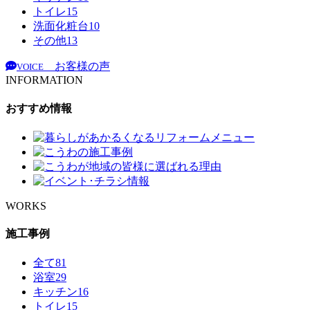
トイレ
15
洗面化粧台
10
その他
13
お客様の声
VOICE
INFORMATION
おすすめ情報
WORKS
施工事例
全て
81
浴室
29
キッチン
16
トイレ
15