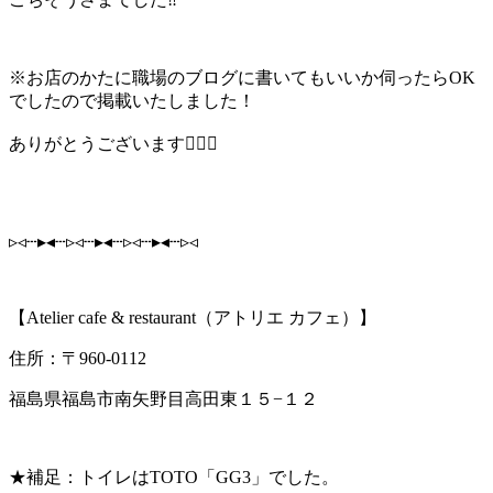
※お店のかたに職場のブログに書いてもいいか伺ったらOK
でしたので掲載いたしました！
ありがとうございます🙇‍♂️✨
▹◃┄▸◂┄▹◃┄▸◂┄▹◃┄▸◂┄▹◃
【Atelier cafe & restaurant（アトリエ カフェ）】
住所：〒960-0112
福島県福島市南矢野目高田東１５−１２
★補足：トイレはTOTO「GG3」でした。